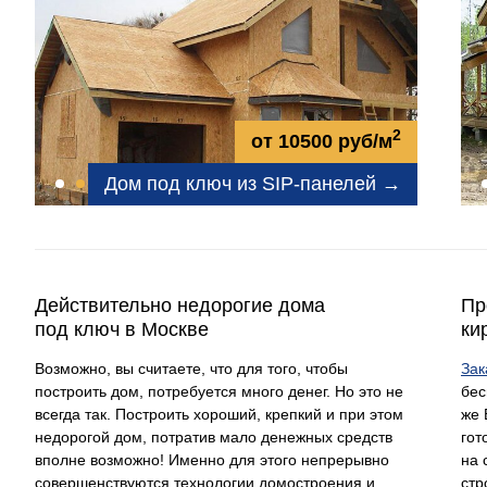
2
от 10500 руб/м
Дом под ключ из SIP-панелей →
Действительно недорогие дома
Пр
под ключ в Москве
ки
Возможно, вы считаете, что для того, чтобы
Зак
построить дом, потребуется много денег. Но это не
бес
всегда так. Построить хороший, крепкий и при этом
же 
недорогой дом, потратив мало денежных средств
гот
вполне возможно! Именно для этого непрерывно
на 
совершенствуются технологии домостроения и
стр